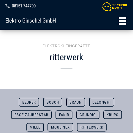
08151 744700
Elektro Ginschel GmbH
ELEKTROKLEINGERAETE
ritterwerk
BEURER
BOSCH
BRAUN
DELONGHI
ESGE-ZAUBERSTAB
FAKIR
GRUNDIG
KRUPS
MIELE
MOULINEX
RITTERWERK