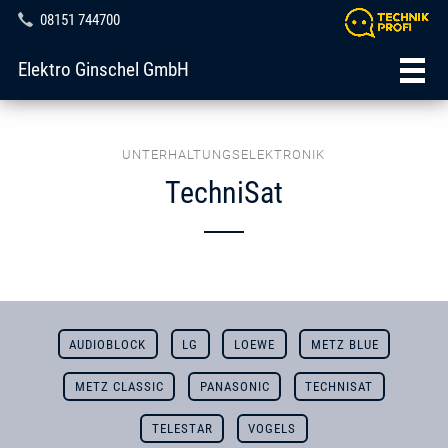
08151 744700
Elektro Ginschel GmbH
UNTERHALTUNGSELEKTRONIK
TechniSat
AUDIOBLOCK
LG
LOEWE
METZ BLUE
METZ CLASSIC
PANASONIC
TECHNISAT
TELESTAR
VOGELS