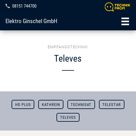
08151 744700
Elektro Ginschel GmbH
EMPFANGSTECHNIK
Televes
HD PLUS
KATHREIN
TECHNISAT
TELESTAR
TELEVES