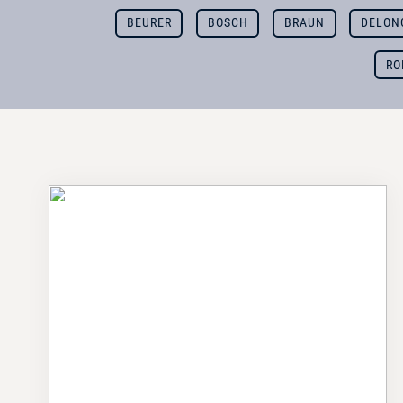
BEURER
BOSCH
BRAUN
DELON
RO